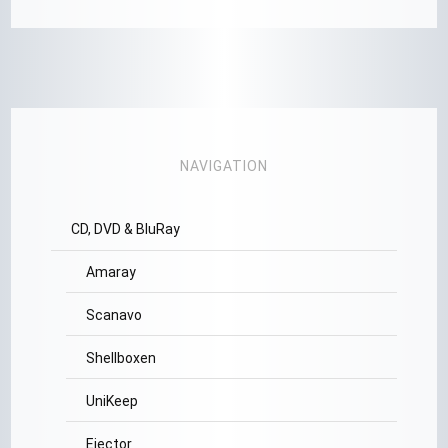
NAVIGATION
CD, DVD & BluRay
Amaray
Scanavo
Shellboxen
UniKeep
Ejector