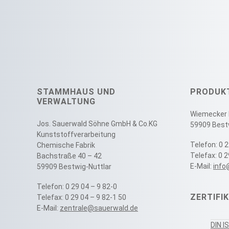
STAMMHAUS UND
PRODUK
VERWALTUNG
Wiemecker 
Jos. Sauerwald Söhne GmbH & Co.KG
59909 Best
Kunststoffverarbeitung
Telefon: 0 2
Chemische Fabrik
Telefax: 0 
Bachstraße 40 – 42
E-Mail:
info
59909 Bestwig-Nuttlar
Telefon: 0 29 04 – 9 82-0
ZERTIFI
Telefax: 0 29 04 – 9 82-1 50
E-Mail:
zentrale@sauerwald.de
DIN I