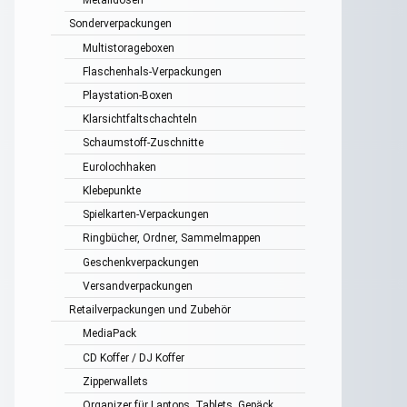
Sonderverpackungen
Multistorageboxen
Flaschenhals-Verpackungen
Playstation-Boxen
Klarsichtfaltschachteln
Schaumstoff-Zuschnitte
Eurolochhaken
Klebepunkte
Spielkarten-Verpackungen
Ringbücher, Ordner, Sammelmappen
Geschenkverpackungen
Versandverpackungen
Retailverpackungen und Zubehör
MediaPack
CD Koffer / DJ Koffer
Zipperwallets
Organizer für Laptops, Tablets, Gepäck