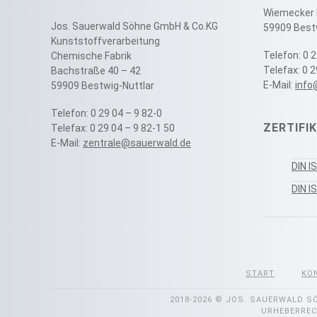
Wiemecker 
Jos. Sauerwald Söhne GmbH & Co.KG
59909 Best
Kunststoffverarbeitung
Telefon: 0 2
Chemische Fabrik
Telefax: 0 
Bachstraße 40 – 42
E-Mail:
info
59909 Bestwig-Nuttlar
Telefon: 0 29 04 – 9 82-0
ZERTIFI
Telefax: 0 29 04 – 9 82-1 50
E-Mail:
zentrale@sauerwald.de
DIN I
DIN I
START
KO
2018-2026
© JOS. SAUERWALD SÖ
URHEBERREC