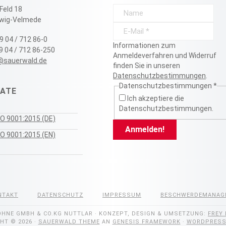
Feld 18
wig-Velmede
9 04 / 712 86-0
Informationen zum
29 04 / 712 86-250
Anmeldeverfahren und Widerruf
@sauerwald.de
finden Sie in unseren
Datenschutzbestimmungen
.
Datenschutzbestimmungen
*
KATE
Ich akzeptiere die
Datenschutzbestimmungen.
SO 9001:2015 (DE)
SO 9001:2015 (EN)
NTAKT
DATENSCHUTZ
IMPRESSUM
BESCHWERDEMANAG
HNE GMBH & CO.KG NUTTLAR · KONZEPT, DESIGN & UMSETZUNG:
FREY 
HT © 2026 ·
SAUERWALD THEME
AN
GENESIS FRAMEWORK
·
WORDPRES